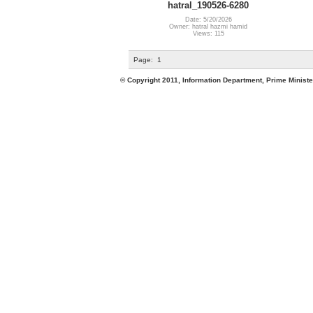
hatral_190526-6280
Date: 5/20/2026
Owner: hatral hazmi hamid
Views: 115
Page:
1
© Copyright 2011, Information Department, Prime Minister's Office