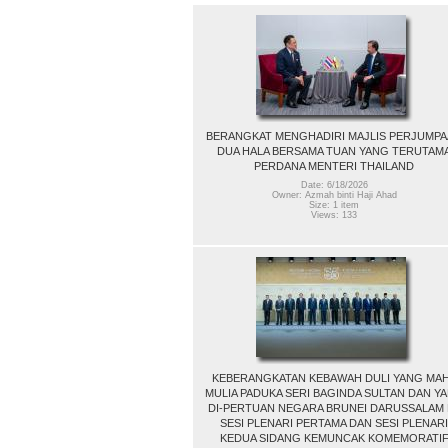
BERANGKAT MENGHADIRI MAJLIS PERJUMP
DUA HALA BERSAMA TUAN YANG TERUTAM
PERDANA MENTERI THAILAND
Date: 6/18/2026
Owner: Azmah binti Haji Ahad
Size: 1 item
Views: 133
KEBERANGKATAN KEBAWAH DULI YANG MA
MULIA PADUKA SERI BAGINDA SULTAN DAN Y
DI-PERTUAN NEGARA BRUNEI DARUSSALAM 
SESI PLENARI PERTAMA DAN SESI PLENARI
KEDUA SIDANG KEMUNCAK KOMEMORATI