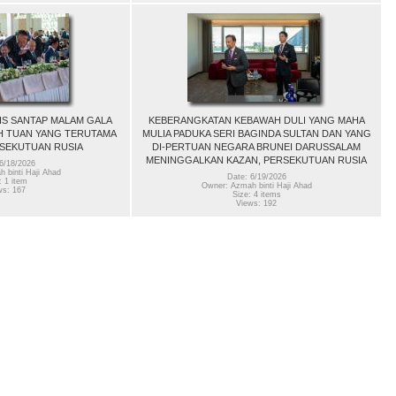
IS SANTAP MALAM GALA
KEBERANGKATAN KEBAWAH DULI YANG MAHA
H TUAN YANG TERUTAMA
MULIA PADUKA SERI BAGINDA SULTAN DAN YANG
SEKUTUAN RUSIA
DI-PERTUAN NEGARA BRUNEI DARUSSALAM
MENINGGALKAN KAZAN, PERSEKUTUAN RUSIA
6/18/2026
 binti Haji Ahad
Date: 6/19/2026
: 1 item
Owner: Azmah binti Haji Ahad
ws: 167
Size: 4 items
Views: 192