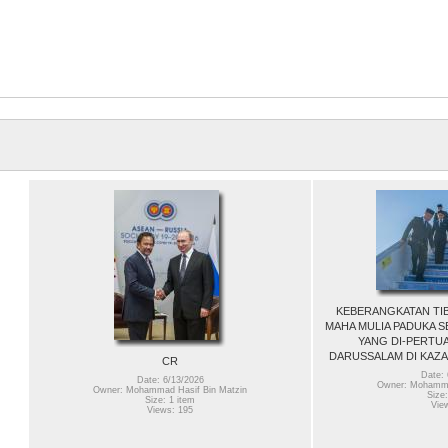
KEBERANGKATAN TIB
MAHA MULIA PADUKA S
YANG DI-PERTU
DARUSSALAM DI KAZA
CR
Date: 
Date: 6/13/2026
Owner: Mohamma
Owner: Mohammad Hasif Bin Matzin
Size:
Size: 1 item
Vie
Views: 195