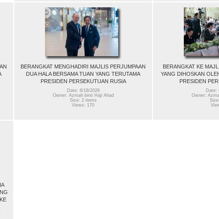
AAN
BERANGKAT MENGHADIRI MAJLIS PERJUMPAAN
BERANGKAT KE MAJL
A
DUA HALA BERSAMA TUAN YANG TERUTAMA
YANG DIHOSKAN OLE
PRESIDEN PERSEKUTUAN RUSIA
PRESIDEN PER
Date: 6/18/2026
Date: 
Owner: Azmah binti Haji Ahad
Owner: Azmah
Size: 2 items
Size
Views: 170
Vie
HA
ANG
KE
F