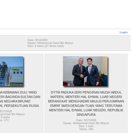
Login
Date: 6/13/2026
Owner: Mohammad Hasif Bin Matzin
Size: 9 items (27 items total)
A KEBAWAH DULI YANG
DYTM PADUKA SERI PENGIRAN MUDA ‘ABDUL
ERI BAGINDA SULTAN DAN
MATEEN, MENTERI HAL EHWAL LUAR NEGERI
AN NEGARA BRUNEI
BERANGKAT MENGHADIRI MAJLIS PERJUMPAAN
N, PERSEKUTUAN RUSIA
EMPAT MATA DENGAN TUAN YANG TERUTAMA
MENTERI HAL EHWAL LUAR NEGERI, REPUBLIK
6/17/2026
SINGAPURA
d Hasif Bin Matzin
 6 items
ws: 272
Date: 6/17/2026
Owner: Mohammad Hasif Bin Matzin
Size: 1 item
Views: 169