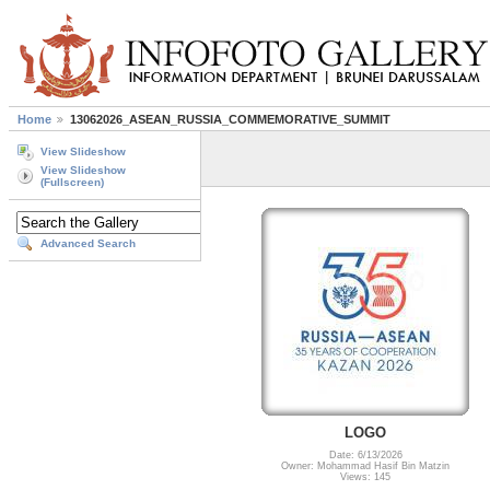
Home
13062026_ASEAN_RUSSIA_COMMEMORATIVE_SUMMIT
View Slideshow
View Slideshow
(Fullscreen)
Advanced Search
LOGO
Date: 6/13/2026
Owner: Mohammad Hasif Bin Matzin
Views: 145