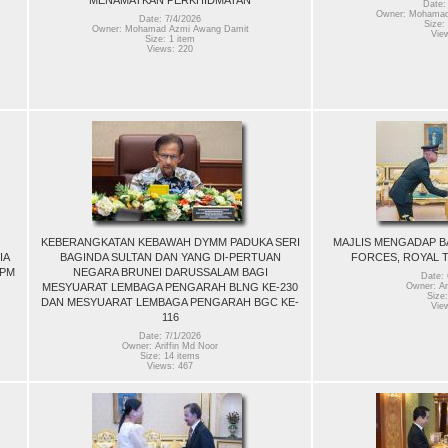
Date:
Owner: Mohamad
Date: 7/4/2026
Size:
Owner: Mohamad Azmi Awang Damit
Vie
Size: 1 item
Views: 220
KEBERANGKATAN KEBAWAH DYMM PADUKA SERI
MAJLIS MENGADAP B
IA
BAGINDA SULTAN DAN YANG DI-PERTUAN
FORCES, ROYAL 
JPM
NEGARA BRUNEI DARUSSALAM BAGI
Date: 
MESYUARAT LEMBAGA PENGARAH BLNG KE-230
Owner: Ar
Size:
DAN MESYUARAT LEMBAGA PENGARAH BGC KE-
Vie
116
Date: 7/1/2026
Owner: Ariffin Md Noor
Size: 14 items
Views: 467