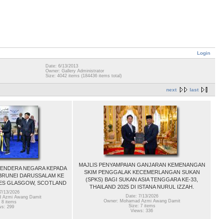
Login
Date: 6/13/2013
Owner: Gallery Administrator
Size: 4042 items (184436 items total)
next
last
MAJLIS PENYAMPAIAN GANJARAN KEMENANGAN
BENDERA NEGARA KEPADA
SKIM PENGGALAK KECEMERLANGAN SUKAN
BRUNEI DARUSSALAM KE
(SPKS) BAGI SUKAN ASIA TENGGARA KE-33,
S GLASGOW, SCOTLAND
THAILAND 2025 DI ISTANA NURUL IZZAH.
7/13/2026
Date: 7/13/2026
 Azmi Awang Damit
Owner: Mohamad Azmi Awang Damit
 8 items
Size: 7 items
ws: 299
Views: 336