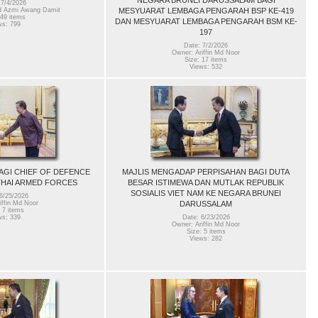
 7/4/2026
MESYUARAT LEMBAGA PENGARAH BSP KE-419
 Azmi Awang Damit
 49 items
DAN MESYUARAT LEMBAGA PENGARAH BSM KE-
ws: 799
197
Date: 7/2/2026
Owner: Ariffin Md Noor
Size: 17 items
Views: 532
AGI CHIEF OF DEFENCE
MAJLIS MENGADAP PERPISAHAN BAGI DUTA
THAI ARMED FORCES
BESAR ISTIMEWA DAN MUTLAK REPUBLIK
SOSIALIS VIET NAM KE NEGARA BRUNEI
6/25/2026
DARUSSALAM
iffin Md Noor
 7 items
ws: 339
Date: 6/23/2026
Owner: Ariffin Md Noor
Size: 5 items
Views: 282