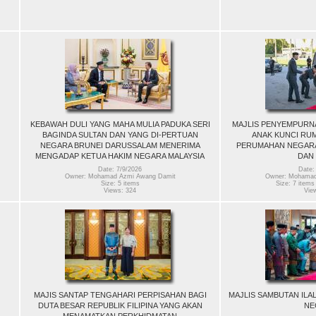
KEBAWAH DULI YANG MAHA MULIA PADUKA SERI
MAJLIS PENYEMPUR
BAGINDA SULTAN DAN YANG DI-PERTUAN
ANAK KUNCI RUM
NEGARA BRUNEI DARUSSALAM MENERIMA
PERUMAHAN NEGARA
MENGADAP KETUA HAKIM NEGARA MALAYSIA
DAN
Date: 7/9/2026
Date:
Owner: Mohamad Azmi Awang Damit
Owner: Mohamad
Size: 5 items
Size: 7 items 
Views: 324
Vie
MAJIS SANTAP TENGAHARI PERPISAHAN BAGI
MAJLIS SAMBUTAN ILAL
DUTA BESAR REPUBLIK FILIPINA YANG AKAN
NE
MENAMATKAN PERKHIDMATAN