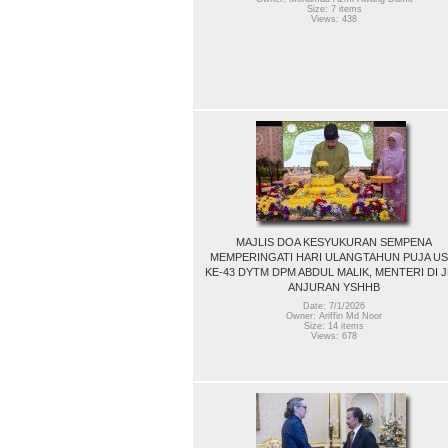
Size: 7 items
Views: 438
MAJLIS DOA KESYUKURAN SEMPENA
MEMPERINGATI HARI ULANGTAHUN PUJA US
KE-43 DYTM DPM ABDUL MALIK, MENTERI DI 
ANJURAN YSHHB
Date: 7/1/2026
Owner: Ariffin Md Noor
Size: 14 items
Views: 678