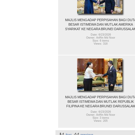
MAJLIS MENGADAP PERPISAHAN BAGI DUT
BESAR ISTIMEWA DAN MUTLAK AMERIKA
SYARIKAT KE NEGARA BRUNEI DARUSSALA
Date: 6/23/2026
Owner: Ariffin Md Noor
Size: 6 items
Views: 316
MAJLIS MENGADAP PERPISAHAN BAGI DUT
BESAR ISTIMEWA DAN MUTLAK REPUBLIK
FILIPINA KE NEGARA BRUNEI DARUSSALA
Date: 6/23/2026
Owner: Ariffin Md Noor
Size: 3 items
Views: 205
first
previous