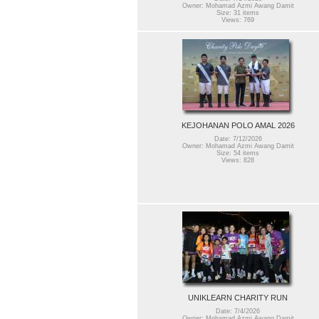
Owner: Mohamad Azmi Awang Damit
Size: 31 items
Views: 769
KEJOHANAN POLO AMAL 2026
Date: 7/12/2026
Owner: Mohamad Azmi Awang Damit
Size: 54 items
Views: 828
UNIKLEARN CHARITY RUN
Date: 7/4/2026
Owner: Mohamad Azmi Awang Damit