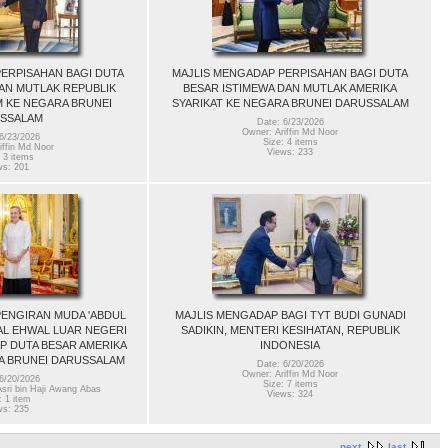
ERPISAHAN BAGI DUTA
MAJLIS MENGADAP PERPISAHAN BAGI DUTA
AN MUTLAK REPUBLIK
BESAR ISTIMEWA DAN MUTLAK AMERIKA
M KE NEGARA BRUNEI
SYARIKAT KE NEGARA BRUNEI DARUSSALAM
SSALAM
Date: 6/23/2026
Owner: Ariffin Md Noor
6/23/2026
Size: 4 items
iffin Md Noor
Views: 233
 3 items
ws: 201
PENGIRAN MUDA 'ABDUL
MAJLIS MENGADAP BAGI TYT BUDI GUNADI
AL EHWAL LUAR NEGERI
SADIKIN, MENTERI KESIHATAN, REPUBLIK
 DUTA BESAR AMERIKA
INDONESIA
A BRUNEI DARUSSALAM
Date: 6/20/2026
Owner: Ariffin Md Noor
6/20/2026
Size: 7 items
ri bin Haji Awang Abas
Views: 324
: 1 item
ws: 235
next
last