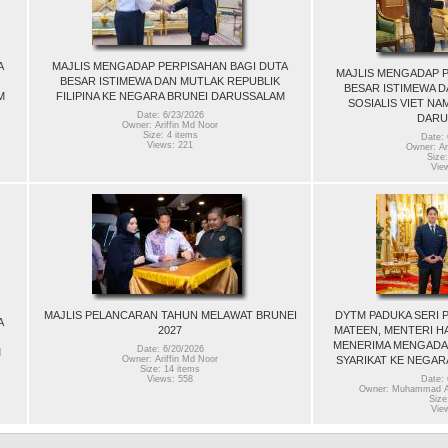
A
MAJLIS MENGADAP PERPISAHAN BAGI DUTA
MAJLIS MENGADAP P
BESAR ISTIMEWA DAN MUTLAK REPUBLIK
BESAR ISTIMEWA D
M
FILIPINA KE NEGARA BRUNEI DARUSSALAM
SOSIALIS VIET NA
Date: 6/23/2026
DARU
Owner: Ariffin Md Noor
Size: 4 items
Date: 
Views: 221
Owner: Ar
Size:
Vie
MAJLIS PELANCARAN TAHUN MELAWAT BRUNEI
DYTM PADUKA SERI 
A
2027
MATEEN, MENTERI H
MENERIMA MENGADAP
Date: 6/20/2026
M
SYARIKAT KE NEGAR
Owner: Ariffin Md Noor
Size: 14 items
Views: 558
Date: 
Owner: Muhammad As
Size
Vie