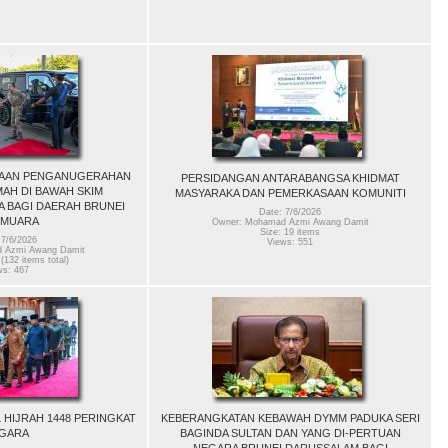
NAAN PENGANUGERAHAN
PERSIDANGAN ANTARABANGSA KHIDMAT
AH DI BAWAH SKIM
MASYARAKA DAN PEMERKASAAN KOMUNITI
 BAGI DAERAH BRUNEI
Date: 7/6/2026
 MUARA
Owner: Mohamad Azmi Awang Damit
Size: 19 items
 7/6/2026
Views: 551
 Azmi Awang Damit
(132 items total)
ws: 467
 HIJRAH 1448 PERINGKAT
KEBERANGKATAN KEBAWAH DYMM PADUKA SERI
GARA
BAGINDA SULTAN DAN YANG DI-PERTUAN
NEGARA BRUNEI DARUSSALAM BAGI