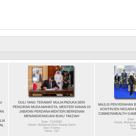
U
DULI YANG TERAMAT MULIA PADUKA SERI
MAJLIS PENYERAHAN 
PENGIRAN MUDA MAHKOTA, MENTERI KANAN DI
KONTINJEN NEGARA 
AN
JABATAN PERDANA MENTERI BERKENAN
C0MMONWEALTH GAME
MENANDATANGANI BUKU TAKZIAH
Date: 
LIA
Date: 7/14/2026
Owner: Mohamad
AL
Owner: Mohamad Azmi Awang Damit
Size:
Size: 6 items
Vie
Views: 210