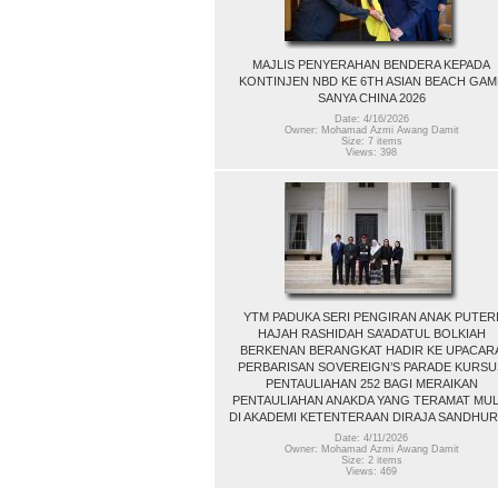
MAJLIS PENYERAHAN BENDERA KEPADA
KONTINJEN NBD KE 6TH ASIAN BEACH GAM
SANYA CHINA 2026
Date: 4/16/2026
Owner: Mohamad Azmi Awang Damit
Size: 7 items
Views: 398
YTM PADUKA SERI PENGIRAN ANAK PUTER
HAJAH RASHIDAH SA’ADATUL BOLKIAH
BERKENAN BERANGKAT HADIR KE UPACAR
PERBARISAN SOVEREIGN’S PARADE KURSU
PENTAULIAHAN 252 BAGI MERAIKAN
PENTAULIAHAN ANAKDA YANG TERAMAT MUL
DI AKADEMI KETENTERAAN DIRAJA SANDHU
Date: 4/11/2026
Owner: Mohamad Azmi Awang Damit
Size: 2 items
Views: 469