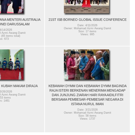
ANA MENTERI AUSTRALIA
21ST ISB BORNEO GLOBAL ISSUE CONFERENCE
UNEI DARUSSALAM
Date: 4/11/2026
Owner: Mohamad Azmi Awang Damit
4/14/2026
Size: 17 items
 Azmi Awang Damit
Views: 995
 (65 items total)
ws: 673
I KUBAH MAKAM DIRAJA
KEBAWAH DYMM DAN KEBAWAH DYMM BAGINDA
RAJA ISTERI BERKENAN MENERIMA MENGADAP
3/26/2026
DAN JUNJUNG ZIARAH HARI RAYA AIDILFITRI
 Azmi Awang Damit
 53 items
BERSAMA PEMBESAR-PEMBESAR NEGARA DI
s: 1461
ISTANA NURUL IMAN
Date: 3/21/2026
Owner: Mohamad Azmi Awang Damit
Size: 58 items
Views: 1737