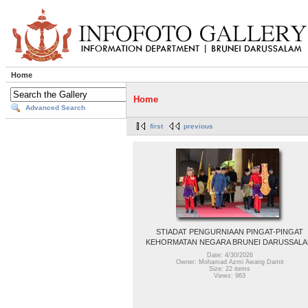
Home
Home
Advanced Search
first
previous
STIADAT PENGURNIAAN PINGAT-PINGAT
KEHORMATAN NEGARA BRUNEI DARUSSAL
Date: 4/30/2026
Owner: Mohamad Azmi Awang Damit
Size: 22 items
Views: 963