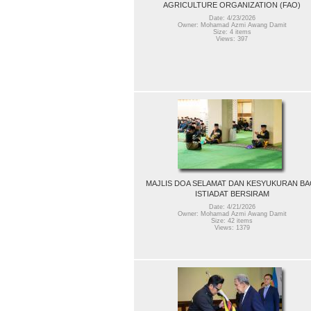
AGRICULTURE ORGANIZATION (FAO)
Date: 4/23/2026
Owner: Mohamad Azmi Awang Damit
Size: 4 items
Views: 397
MAJLIS DOA SELAMAT DAN KESYUKURAN BA
ISTIADAT BERSIRAM
Date: 4/21/2026
Owner: Mohamad Azmi Awang Damit
Size: 42 items
Views: 1379