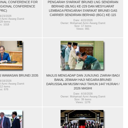
ONAL CONFERENCE FOR
PENGARAH SYARIKAT BRUNEI LNG SENDIRIAN
REGIONAL CONFERENCE
BERHAD (BLNG) KE-229 DAN MESYUARAT
PRC)
LEMBAGA PENGARAH SYARIKAT BRUNEI GAS
CARRIER SENDIRIAN BERHAD (BGC) KE-115
4/23/2026
 Azmi Awang Damit
Date: 4/22/2026
 29 items
Owner: Mohamad Azmi Awang Damit
s: 1018
Size: 17 items
Views: 891
S WAWASAN BRUNEI 2035
MAJLIS MENGADAP DAN JUNJUNG ZIARAH BAGI
BAKAL JEMAAH HAJI NEGARA BRUNEI
4/18/2026
DARUSSALAM MUSIM HAJI TAHUN 1447 HIJRAH /
 Azmi Awang Damit
 12 items
2026 MASIHI
ws: 676
Date: 4/16/2026
Owner: Mohamad Azmi Awang Damit
Size: 39 items
Views: 1276