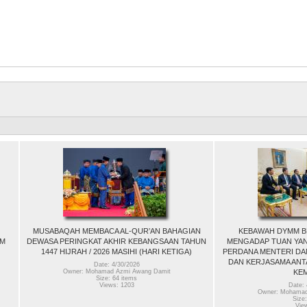
MUSABAQAH MEMBACA AL-QUR’AN BAHAGIAN
KEBAWAH DYMM B
AM
DEWASA PERINGKAT AKHIR KEBANGSAAN TAHUN
MENGADAP TUAN YAN
1447 HIJRAH / 2026 MASIHI (HARI KETIGA)
PERDANA MENTERI DA
DAN KERJASAMA ANT
Date: 4/30/2026
KE
Owner: Mohamad Azmi Awang Damit
Size: 64 items
Views: 1203
Date: 
Owner: Mohamad
Size:
Vie