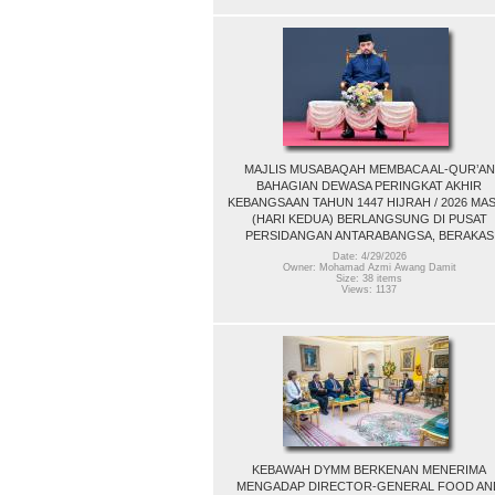
MAJLIS MUSABAQAH MEMBACA AL-QUR’AN
BAHAGIAN DEWASA PERINGKAT AKHIR
KEBANGSAAN TAHUN 1447 HIJRAH / 2026 MAS
(HARI KEDUA) BERLANGSUNG DI PUSAT
PERSIDANGAN ANTARABANGSA, BERAKAS
Date: 4/29/2026
Owner: Mohamad Azmi Awang Damit
Size: 38 items
Views: 1137
KEBAWAH DYMM BERKENAN MENERIMA
MENGADAP DIRECTOR-GENERAL FOOD AN