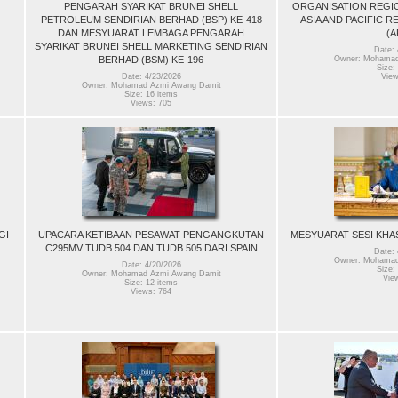
PENGARAH SYARIKAT BRUNEI SHELL
ORGANISATION REGI
PETROLEUM SENDIRIAN BERHAD (BSP) KE-418
ASIA AND PACIFIC 
DAN MESYUARAT LEMBAGA PENGARAH
(A
SYARIKAT BRUNEI SHELL MARKETING SENDIRIAN
Date: 
BERHAD (BSM) KE-196
Owner: Mohamad
Size:
Date: 4/23/2026
View
Owner: Mohamad Azmi Awang Damit
Size: 16 items
Views: 705
GI
UPACARA KETIBAAN PESAWAT PENGANGKUTAN
MESYUARAT SESI KHA
C295MV TUDB 504 DAN TUDB 505 DARI SPAIN
Date: 
Owner: Mohamad
Date: 4/20/2026
Size:
Owner: Mohamad Azmi Awang Damit
Vie
Size: 12 items
Views: 764