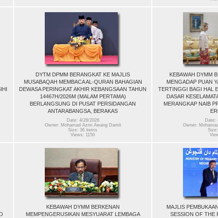
DYTM DPMM BERANGKAT KE MAJLIS
KEBAWAH DYMM B
MUSABAQAH MEMBACA AL-QURAN BAHAGIAN
MENGADAP PUAN Y
IHI
DEWASA PERINGKAT AKHIR KEBANGSAAN TAHUN
TERTINGGI BAGI HAL 
14467H/2026M (MALAM PERTAMA)
DASAR KESELAMAT
BERLANGSUNG DI PUSAT PERSIDANGAN
MERANGKAP NAIB P
ANTARABANGSA, BERAKAS
ER
Date: 4/28/2026
Date: 
Owner: Mohamad Azmi Awang Damit
Owner: Mohamad
Size: 36 items
Size:
Views: 1150
Vie
KEBAWAH DYMM BERKENAN
MAJLIS PEMBUKAAN 
D
MEMPENGERUSIKAN MESYUARAT LEMBAGA
SESSION OF THE