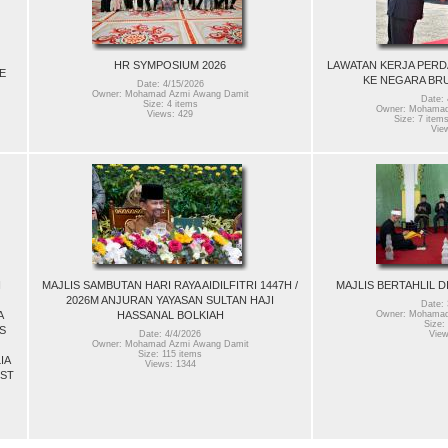
HR SYMPOSIUM 2026
LAWATAN KERJA PERD
E
KE NEGARA BR
Date: 4/15/2026
Owner: Mohamad Azmi Awang Damit
Date: 
Size: 4 items
Owner: Mohamad
Views: 429
Size: 7 items
Vie
I
MAJLIS SAMBUTAN HARI RAYA AIDILFITRI 1447H /
MAJLIS BERTAHLIL D
2026M ANJURAN YAYASAN SULTAN HAJI
Date: 
A
HASSANAL BOLKIAH
Owner: Mohamad
Size:
S
Date: 4/4/2026
View
Owner: Mohamad Azmi Awang Damit
Size: 115 items
IA
Views: 1344
RST