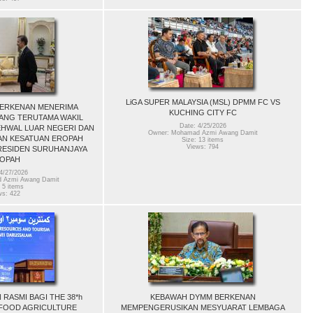
LiGA SUPER MALAYSIA (MSL) DPMM FC VS
ERKENAN MENERIMA
KUCHING CITY FC
ANG TERUTAMA WAKIL
Date: 4/25/2026
EHWAL LUAR NEGERI DAN
Owner: Mohamad Azmi Awang Damit
AN KESATUAN EROPAH
Size: 13 items
Views: 794
RESIDEN SURUHANJAYA
OPAH
4/27/2026
 Azmi Awang Damit
 5 items
ws: 422
RASMI BAGI THE 38*h
KEBAWAH DYMM BERKENAN
 FOOD AGRICULTURE
MEMPENGERUSIKAN MESYUARAT LEMBAGA