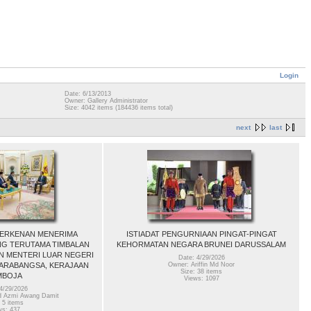
Login
Date: 6/13/2013
Owner: Gallery Administrator
Size: 4042 items (184436 items total)
next
last
ERKENAN MENERIMA
ISTIADAT PENGURNIAAN PINGAT-PINGAT
G TERUTAMA TIMBALAN
KEHORMATAN NEGARA BRUNEI DARUSSALAM
N MENTERI LUAR NEGERI
Date: 4/29/2026
ARABANGSA, KERAJAAN
Owner: Ariffin Md Noor
Size: 38 items
MBOJA
Views: 1097
4/29/2026
 Azmi Awang Damit
 5 items
ws: 437