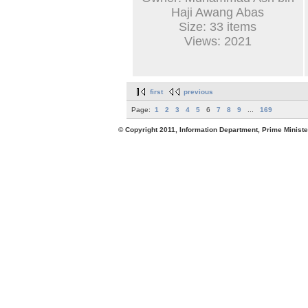
Haji Awang Abas
Size: 33 items
Views: 2021
first
previous
Page:
1
2
3
4
5
6
7
8
9
...
169
© Copyright 2011, Information Department, Prime Minister's Office